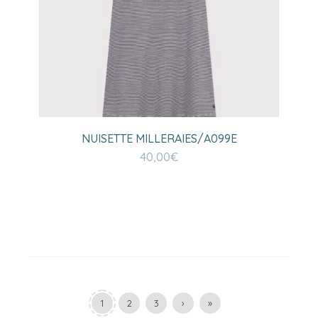
NUISETTE MILLERAIES/A099E
40,00
€
1
2
3
›
»