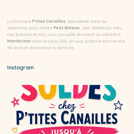
La boutique
P'tites Canailles
, spécialisée dans les
vêtements pour enfant
Petit Bateau
, Jott, Billieblush, Kiêu,
Des bobines et moi, vous accueille du mardi au samedi à
Montbrison
dans la Loire (42), et vous propose son service
de drive et de livraison à domicile.
Instagram