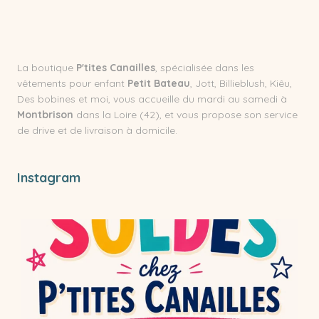
La boutique
P'tites Canailles
, spécialisée dans les
vêtements pour enfant
Petit Bateau
, Jott, Billieblush, Kiêu,
Des bobines et moi, vous accueille du mardi au samedi à
Montbrison
dans la Loire (42), et vous propose son service
de drive et de livraison à domicile.
Instagram